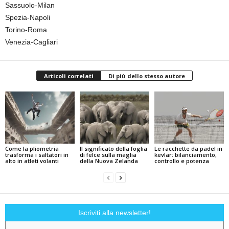
Sassuolo-Milan
Spezia-Napoli
Torino-Roma
Venezia-Cagliari
Articoli correlati
Di più dello stesso autore
Come la pliometria
Il significato della foglia
Le racchette da padel in
trasforma i saltatori in
di felce sulla maglia
kevlar: bilanciamento,
alto in atleti volanti
della Nuova Zelanda
controllo e potenza
Iscriviti alla newsletter!