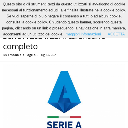
Questo sito o gli strumenti terzi da questo utilizzati si avvalgono di cookie
necessari al funzionamento ed utili alle finalita illustrate nella cookie policy.
Se vuoi saperne di piu o negare il consenso a tutti o ad alcuni cookie,
Home
News
Serie A 2021/22: il calendario completo
consulta la cookie policy. Chiudendo questo banner, scorrendo questa
NEWS
pagina, cliccando su un link o proseguendo la navigazione in altra maniera,
Serie A 2021/22: il calendario
acconsenti ad un utilizzo dei cookie.
maggiori informazioni
ACCETTA
completo
Da
Emanuele Foglia
-
Lug 14, 2021