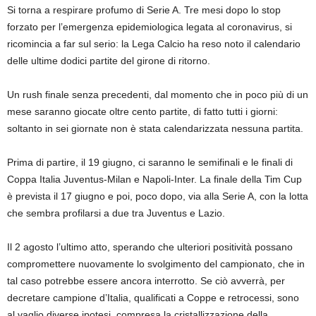
Si torna a respirare profumo di Serie A. Tre mesi dopo lo stop
forzato per l’emergenza epidemiologica legata al coronavirus, si
ricomincia a far sul serio: la Lega Calcio ha reso noto il calendario
delle ultime dodici partite del girone di ritorno.
Un rush finale senza precedenti, dal momento che in poco più di un
mese saranno giocate oltre cento partite, di fatto tutti i giorni:
soltanto in sei giornate non è stata calendarizzata nessuna partita.
Prima di partire, il 19 giugno, ci saranno le semifinali e le finali di
Coppa Italia Juventus-Milan e Napoli-Inter. La finale della Tim Cup
è prevista il 17 giugno e poi, poco dopo, via alla Serie A, con la lotta
che sembra profilarsi a due tra Juventus e Lazio.
Il 2 agosto l’ultimo atto, sperando che ulteriori positività possano
compromettere nuovamente lo svolgimento del campionato, che in
tal caso potrebbe essere ancora interrotto. Se ciò avverrà, per
decretare campione d’Italia, qualificati a Coppe e retrocessi, sono
al vaglio diverse ipotesi, compresa la cristallizzazione della