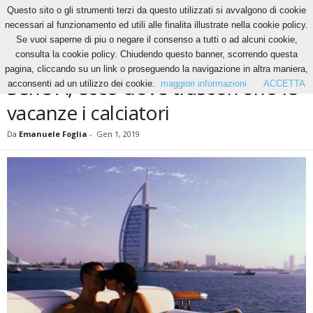
Questo sito o gli strumenti terzi da questo utilizzati si avvalgono di cookie
necessari al funzionamento ed utili alle finalita illustrate nella cookie policy.
Se vuoi saperne di piu o negare il consenso a tutti o ad alcuni cookie,
Home
Calcio
Serie A, ecco dove trascorrono le vacanze i calciatori
consulta la cookie policy. Chiudendo questo banner, scorrendo questa
CALCIO
pagina, cliccando su un link o proseguendo la navigazione in altra maniera,
Serie A, ecco dove trascorrono le
acconsenti ad un utilizzo dei cookie.
maggiori informazioni
ACCETTA
vacanze i calciatori
Da
Emanuele Foglia
-
Gen 1, 2019