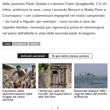
della Juventus Paulo Dybala e il doriano Fabio Quagliarella. C’è chi,
infine, preferisce la neve, come Leonardo Bonucci e Mattia Perin a
Courmayeur. I vari sudamericani impegnati nel nostro campionato
– da Icardi a Higuain, per esempio – sono tornati a casa dai
rispettivi familiari, necessari per rigenerarsi prima di reimmergersi
nel pieno dell’attività in vista della seconda parte di stagione.
TAGS
RONALDO
SERIE A
Articoli correlati
Di più dello stesso autore
Il business delle
I derby più caldi del
Nazionale Italiana 1982: i
sponsorizzazioni sulle
mondo: dal Superclásico
segreti tattici del trionfo
maglie da calcio
alla Old Firm
di Bearzot
storiche