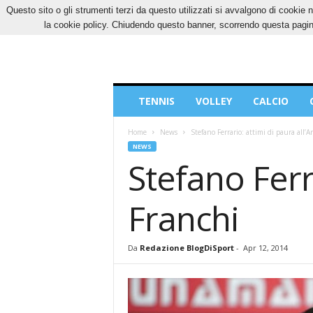
Questo sito o gli strumenti terzi da questo utilizzati si avvalgono di cookie n
SABATO, 8 AGOSTO 2026
CONTATTI
COOK
la cookie policy. Chiudendo questo banner, scorrendo questa pagina
Blog
TENNIS
VOLLEY
CALCIO
di
Sport
Home
News
Stefano Ferrario: attimi di paura all’
NEWS
Stefano Ferr
Franchi
Da
Redazione BlogDiSport
-
Apr 12, 2014