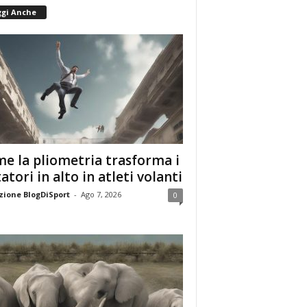
ggi Anche
e la pliometria trasforma i
tatori in alto in atleti volanti
ione BlogDiSport
-
Ago 7, 2026
0