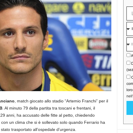
A
D
(sez
C
comu
lor
nell
anciano
, match giocato allo stadio “Artemio Franchi” per il
 B
. Al minuto 79 della partita tra toscani e frentani, il
 29 anni, ha accusato delle fitte al petto, chiedendo
, con un clima che si è sollevato solo quando Ferrario ha
è stato trasportato all’ospedale d’urgenza.