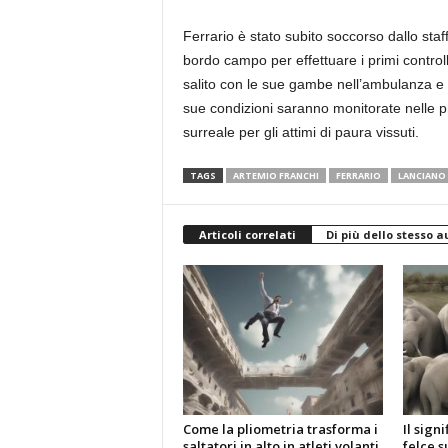
Ferrario è stato subito soccorso dallo s
bordo campo per effettuare i primi control
salito con le sue gambe nell’ambulanza e 
sue condizioni saranno monitorate nelle pr
surreale per gli attimi di paura vissuti.
TAGS
ARTEMIO FRANCHI
FERRARIO
LANCIANO
Articoli correlati
Di più dello stesso a
Come la pliometria trasforma i
Il sign
saltatori in alto in atleti volanti
felce s