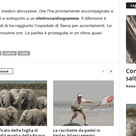
Le
taff medico abruzzese, che l’ha prontamente accompagnato a
li e sottoporlo a un
elettrocardiogramma
. Il difensore è
di là ha raggiunto l’ospedale di Siena per accertamenti. Le
ossime ore. La partita è proseguita in un clima quasi
SERIE B
SIENA
Com
utore
sal
Redaz
ificato della foglia di
Le racchette da padel in
ulla maglia della Nuova
kevlar: bilanciamento,