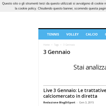
Questo sito o gli strumenti terzi da questo utilizzati si avvalgono di cookie n
VENERDÌ, 7 AGOSTO 2026
CONTATTI
COOK
la cookie policy. Chiudendo questo banner, scorrendo questa pagina
Blog
TENNIS
VOLLEY
CALCIO
di
Sport
Home
Tags
3 Gennaio
3 Gennaio
Stai analiz
Live 3 Gennaio: Le trattative
calciomercato in diretta
Redazione BlogDiSport
-
Gen 3, 2015