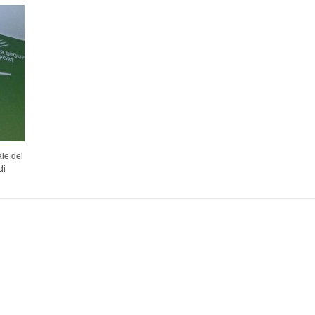
ale del
di