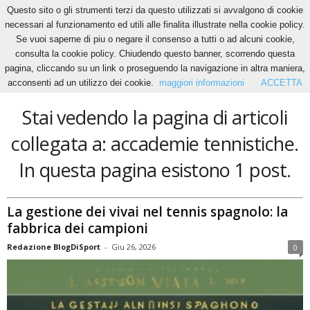
Questo sito o gli strumenti terzi da questo utilizzati si avvalgono di cookie
necessari al funzionamento ed utili alle finalita illustrate nella cookie policy.
Se vuoi saperne di piu o negare il consenso a tutti o ad alcuni cookie,
Home
Tags
Accademie tennistiche
consulta la cookie policy. Chiudendo questo banner, scorrendo questa
accademie tennistiche
pagina, cliccando su un link o proseguendo la navigazione in altra maniera,
acconsenti ad un utilizzo dei cookie.
maggiori informazioni
ACCETTA
Stai vedendo la pagina di articoli
collegata a: accademie tennistiche.
In questa pagina esistono 1 post.
La gestione dei vivai nel tennis spagnolo: la
fabbrica dei campioni
Redazione BlogDiSport
-
Giu 26, 2026
0