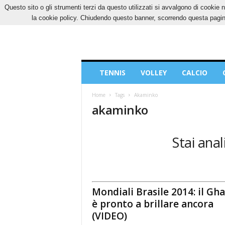
Questo sito o gli strumenti terzi da questo utilizzati si avvalgono di cookie n
VENERDÌ, 7 AGOSTO 2026
CONTATTI
COOK
la cookie policy. Chiudendo questo banner, scorrendo questa pagina
Blog
TENNIS
VOLLEY
CALCIO
di
Sport
Home
Tags
Akaminko
akaminko
Stai anal
Mondiali Brasile 2014: il Gh
è pronto a brillare ancora
(VIDEO)