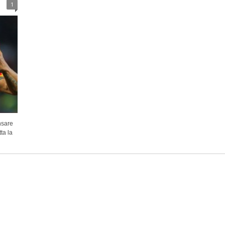
1
nsare
ta la