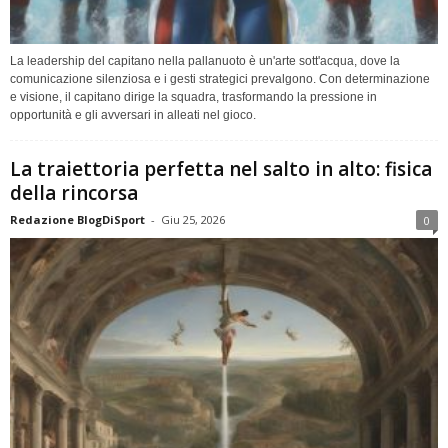
La leadership del capitano nella pallanuoto è un'arte sott'acqua, dove la
comunicazione silenziosa e i gesti strategici prevalgono. Con determinazione
e visione, il capitano dirige la squadra, trasformando la pressione in
opportunità e gli avversari in alleati nel gioco.
La traiettoria perfetta nel salto in alto: fisica
della rincorsa
Redazione BlogDiSport
-
Giu 25, 2026
0