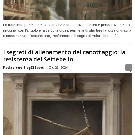
La traiettoria perfetta nel salto in alto è una danza di fisica e ponderazione. La
rincorsa, con l'angolo e la velocità giusti, permette di sfruttare la forza di gravità
e massimizzare l'ascensione, trasformando il sogno di volare in realtà.
I segreti di allenamento del canottaggio: la
resistenza del Settebello
Redazione BlogDiSport
-
Giu 23, 2026
0