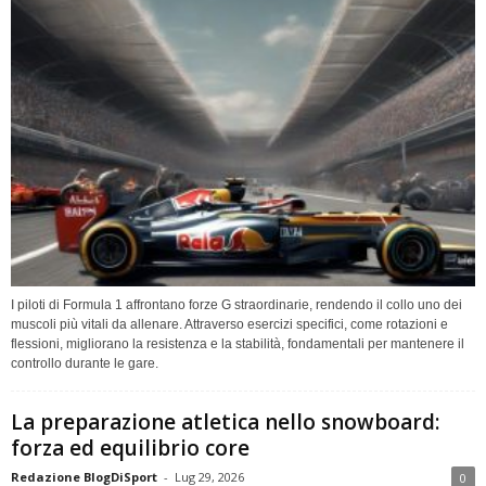
I piloti di Formula 1 affrontano forze G straordinarie, rendendo il collo uno dei
muscoli più vitali da allenare. Attraverso esercizi specifici, come rotazioni e
flessioni, migliorano la resistenza e la stabilità, fondamentali per mantenere il
controllo durante le gare.
La preparazione atletica nello snowboard:
forza ed equilibrio core
Redazione BlogDiSport
-
Lug 29, 2026
0