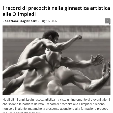
I record di precocità nella ginnastica artistica
alle Olimpiadi
Redazione BlogDiSport
-
Lug 13, 2026
0
Negli ultimi anni, la ginnastica artistica ha visto un incremento di giovani talenti
che sfidano le barriere dell'età. I record di precocità alle Olimpiadi riflettono
non solo il talento, ma anche la crescente attenzione alla formazione precoce