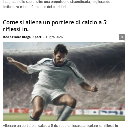
integrato nelle suole, offre una propulsione straordinaria, migliorando
l'efficienza e le performance dei corridori.
Come si allena un portiere di calcio a 5:
riflessi in...
Redazione BlogDiSport
-
Lug 9, 2026
0
Allenare un portiere di calcio a 5 richiede un focus particolare sui riflessi in