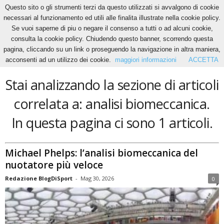
Questo sito o gli strumenti terzi da questo utilizzati si avvalgono di cookie
necessari al funzionamento ed utili alle finalita illustrate nella cookie policy.
Se vuoi saperne di piu o negare il consenso a tutti o ad alcuni cookie,
Home
Tags
Analisi biomeccanica
consulta la cookie policy. Chiudendo questo banner, scorrendo questa
analisi biomeccanica
pagina, cliccando su un link o proseguendo la navigazione in altra maniera,
acconsenti ad un utilizzo dei cookie.
maggiori informazioni
ACCETTA
Stai analizzando la sezione di articoli
correlata a: analisi biomeccanica.
In questa pagina ci sono 1 articoli.
Michael Phelps: l’analisi biomeccanica del
nuotatore più veloce
Redazione BlogDiSport
-
Mag 30, 2026
0