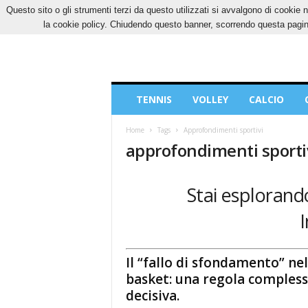
Questo sito o gli strumenti terzi da questo utilizzati si avvalgono di cookie n
GIOVEDÌ, 6 AGOSTO 2026
CONTATTI
COOK
la cookie policy. Chiudendo questo banner, scorrendo questa pagina
Blog
TENNIS
VOLLEY
CALCIO
di
Sport
Home
Tags
Approfondimenti sportivi
approfondimenti sporti
Stai esplorando
I
Il “fallo di sfondamento” nel
basket: una regola compless
decisiva.