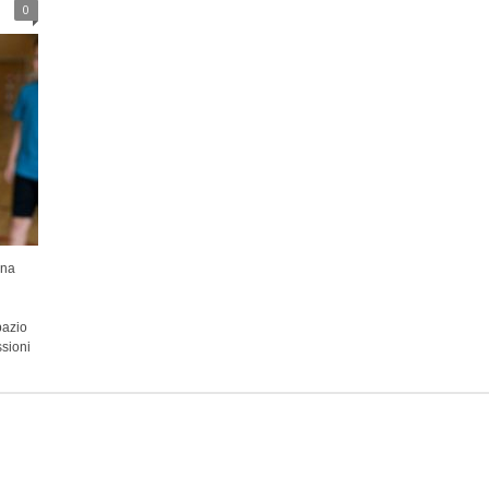
0
una
pazio
ssioni