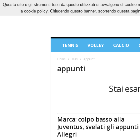
Questo sito o gli strumenti terzi da questo utilizzati si avvalgono di cookie n
SABATO, 8 AGOSTO 2026
CONTATTI
COOK
la cookie policy. Chiudendo questo banner, scorrendo questa pagina
Blog
TENNIS
VOLLEY
CALCIO
di
Sport
Home
Tags
Appunti
appunti
Stai esa
Marca: colpo basso alla
Juventus, svelati gli appunti
Allegri