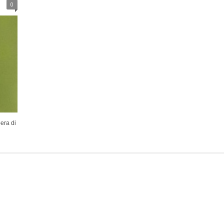
0
era di