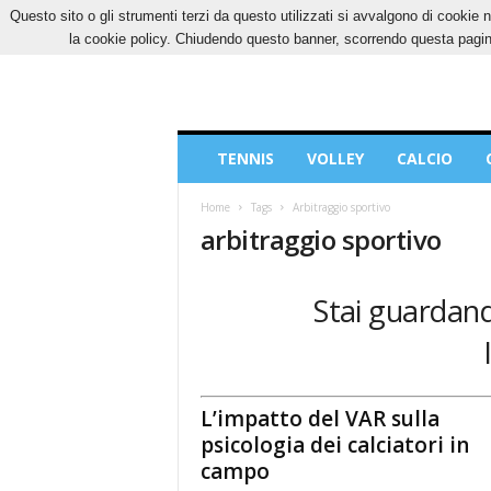
Questo sito o gli strumenti terzi da questo utilizzati si avvalgono di cookie n
GIOVEDÌ, 6 AGOSTO 2026
CONTATTI
COOK
la cookie policy. Chiudendo questo banner, scorrendo questa pagina
Blog
TENNIS
VOLLEY
CALCIO
di
Sport
Home
Tags
Arbitraggio sportivo
arbitraggio sportivo
Stai guardando
L’impatto del VAR sulla
psicologia dei calciatori in
campo