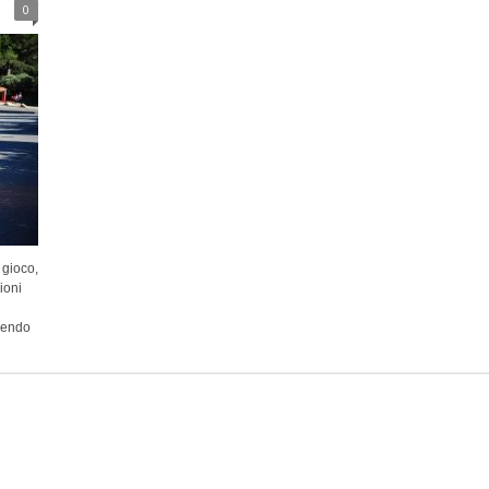
0
 gioco,
ioni
inendo