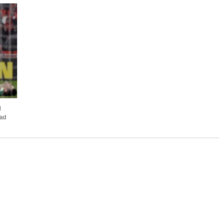
l
 ad