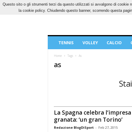
Questo sito o gli strumenti terzi da questo utilizzati si avvalgono di cookie n
GIOVEDÌ, 6 AGOSTO 2026
CONTATTI
COOK
la cookie policy. Chiudendo questo banner, scorrendo questa pagina
Blog
TENNIS
VOLLEY
CALCIO
di
Sport
Home
Tags
As
as
Sta
La Spagna celebra l’impresa
granata: ‘un gran Torino’
Redazione BlogDiSport
-
Feb 27, 2015