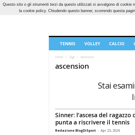
Questo sito o gli strumenti terzi da questo utilizzati si avvalgono di cookie n
SABATO, 8 AGOSTO 2026
CONTATTI
COOK
la cookie policy. Chiudendo questo banner, scorrendo questa pagina
Blog
TENNIS
VOLLEY
CALCIO
di
Sport
Home
Tags
Ascension
ascension
Stai esami
Sinner: l’ascesa del ragazzo 
punta a riscrivere il tennis
Redazione BlogDiSport
-
Apr 25, 2026