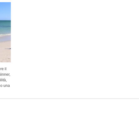
e il
Sinner,
ità,
do una