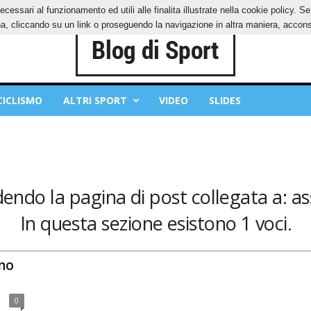
ecessari al funzionamento ed utili alle finalita illustrate nella cookie policy. 
IES
PRIVACY POLICY
, cliccando su un link o proseguendo la navigazione in altra maniera, acconse
CICLISMO
ALTRI SPORT
VIDEO
SLIDES
dendo la pagina di post collegata a: ass
In questa sezione esistono 1 voci.
ono
0