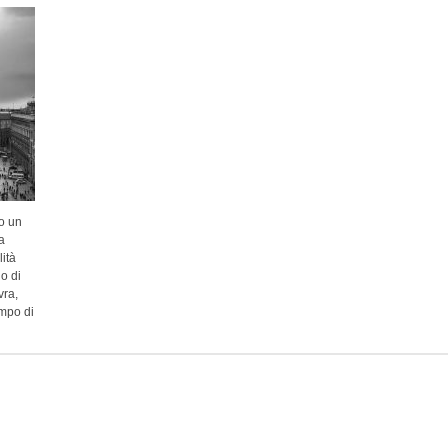
to un
a
ità
o di
vra,
ampo di