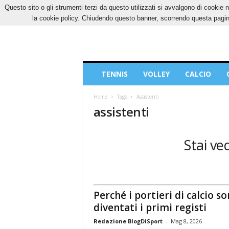
Questo sito o gli strumenti terzi da questo utilizzati si avvalgono di cookie n
SABATO, 8 AGOSTO 2026
CONTATTI
COOK
la cookie policy. Chiudendo questo banner, scorrendo questa pagina
Blog
TENNIS
VOLLEY
CALCIO
di
Sport
Home
Tags
Assistenti
assistenti
Stai ve
Perché i portieri di calcio s
diventati i primi registi
Redazione BlogDiSport
-
Mag 8, 2026