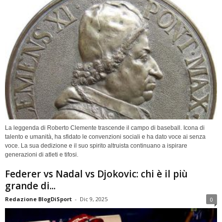
La leggenda di Roberto Clemente trascende il campo di baseball. Icona di
talento e umanità, ha sfidato le convenzioni sociali e ha dato voce ai senza
voce. La sua dedizione e il suo spirito altruista continuano a ispirare
generazioni di atleti e tifosi.
Federer vs Nadal vs Djokovic: chi è il più
grande di...
Redazione BlogDiSport
-
Dic 9, 2025
0