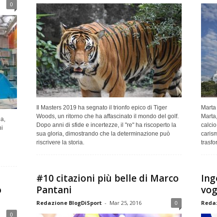
0
Il Masters 2019 ha segnato il trionfo epico di Tiger
Marta
Woods, un ritorno che ha affascinato il mondo del golf.
Marta,
ia,
Dopo anni di sfide e incertezze, il "re" ha riscoperto la
calcio
i
sua gloria, dimostrando che la determinazione può
carism
riscrivere la storia.
trasfo
#10 citazioni più belle di Marco
Ing
o
Pantani
vog
Redazione BlogDiSport
-
Mar 25, 2016
0
Redaz
0