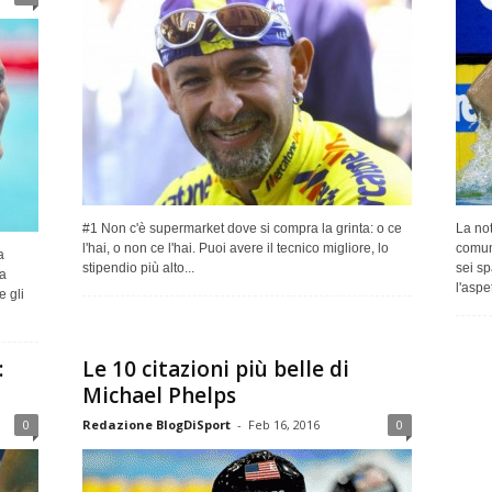
#1 Non c'è supermarket dove si compra la grinta: o ce
La not
l'hai, o non ce l'hai. Puoi avere il tecnico migliore, lo
comun
a
stipendio più alto...
sei sp
a
l'aspet
e gli
:
Le 10 citazioni più belle di
Michael Phelps
0
Redazione BlogDiSport
-
Feb 16, 2016
0