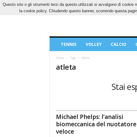
Questo sito o gli strumenti terzi da questo utilizzati si avvalgono di cookie n
SABATO, 8 AGOSTO 2026
CONTATTI
COOK
la cookie policy. Chiudendo questo banner, scorrendo questa pagina
Blog
TENNIS
VOLLEY
CALCIO
di
Sport
Home
Tags
Atleta
atleta
Stai es
Michael Phelps: l’analisi
biomeccanica del nuotatore
veloce