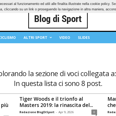
ecessari al funzionamento ed utili alle finalita illustrate nella cookie policy. 
IES
PRIVACY POLICY
, cliccando su un link o proseguendo la navigazione in altra maniera, acconse
CICLISMO
ALTRI SPORT
VIDEO
SLIDES
plorando la sezione di voci collegata a:
In questa lista ci sono 8 post.
Tiger Woods e il trionfo al
Mar
 più
Masters 2019: la rinascita del...
che
Redazione BlogDiSport
-
Apr 9, 2026
0
Redaz