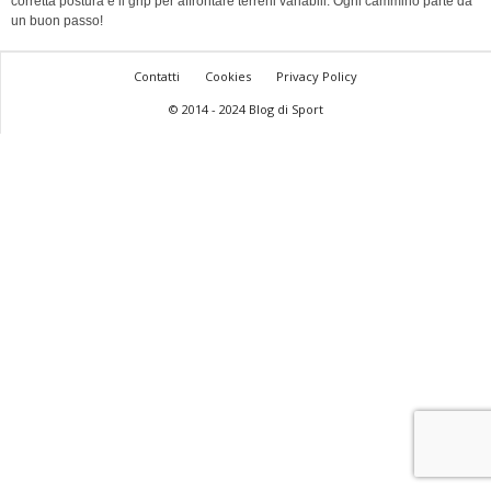
corretta postura e il grip per affrontare terreni variabili. Ogni cammino parte da
un buon passo!
Contatti
Cookies
Privacy Policy
© 2014 - 2024 Blog di Sport