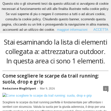
Questo sito o gli strumenti terzi da questo utilizzati si avvalgono di cookie
necessari al funzionamento ed utili alle finalita illustrate nella cookie policy.
Se vuoi saperne di piu o negare il consenso a tutti o ad alcuni cookie,
Home
Tags
Attrezzatura outdoor
consulta la cookie policy. Chiudendo questo banner, scorrendo questa
attrezzatura outdoor
pagina, cliccando su un link o proseguendo la navigazione in altra maniera,
acconsenti ad un utilizzo dei cookie.
maggiori informazioni
ACCETTA
Stai esaminando la lista di elementi
collegata a: attrezzatura outdoor.
In questa area ci sono 1 elementi.
Come scegliere le scarpe da trail running:
suola, drop e grip
Redazione BlogDiSport
-
Mar 9, 2026
0
Scegliere le scarpe da trail running perfette è fondamentale per affrontare i
sentieri con sicurezza. Valuta la suola per la giusta aderenza, il drop per una