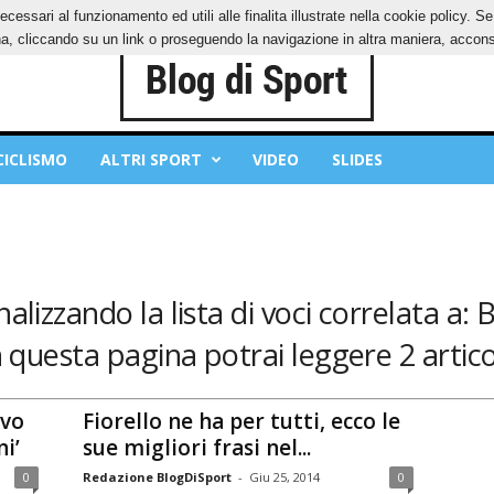
ecessari al funzionamento ed utili alle finalita illustrate nella cookie policy. 
IES
PRIVACY POLICY
, cliccando su un link o proseguendo la navigazione in altra maniera, acconse
CICLISMO
ALTRI SPORT
VIDEO
SLIDES
nalizzando la lista di voci correlata a: B
n questa pagina potrai leggere 2 articol
avo
Fiorello ne ha per tutti, ecco le
i’
sue migliori frasi nel...
0
Redazione BlogDiSport
-
Giu 25, 2014
0