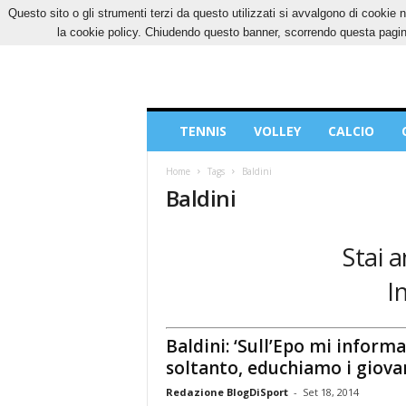
Questo sito o gli strumenti terzi da questo utilizzati si avvalgono di cookie n
GIOVEDÌ, 6 AGOSTO 2026
CONTATTI
COOK
la cookie policy. Chiudendo questo banner, scorrendo questa pagina
Blog
TENNIS
VOLLEY
CALCIO
di
Sport
Home
Tags
Baldini
Baldini
Stai a
I
Baldini: ‘Sull’Epo mi inform
soltanto, educhiamo i giovan
Redazione BlogDiSport
-
Set 18, 2014