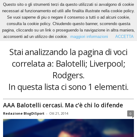
Questo sito o gli strumenti terzi da questo utilizzati si avvalgono di cookie
necessari al funzionamento ed utili alle finalita illustrate nella cookie policy.
Se vuoi saperne di piu o negare il consenso a tutti o ad alcuni cookie,
Home
Tags
Balotelli; Liverpool; Rodgers
consulta la cookie policy. Chiudendo questo banner, scorrendo questa
Balotelli; Liverpool; Rodgers
pagina, cliccando su un link o proseguendo la navigazione in altra maniera,
acconsenti ad un utilizzo dei cookie.
maggiori informazioni
ACCETTA
Stai analizzando la pagina di voci
correlata a: Balotelli; Liverpool;
Rodgers.
In questa lista ci sono 1 elementi.
AAA Balotelli cercasi. Ma c’è chi lo difende
Redazione BlogDiSport
-
Ott 21, 2014
0