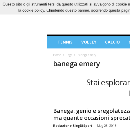
Questo sito o gli strumenti terzi da questo utilizzati si avvalgono di cookie n
GIOVEDÌ, 6 AGOSTO 2026
CONTATTI
COOK
la cookie policy. Chiudendo questo banner, scorrendo questa pagina
Blog
TENNIS
VOLLEY
CALCIO
di
Sport
Home
Tags
Banega emery
banega emery
Stai esplora
Banega: genio e sregolatezz
ma quante occasioni sprecat
Redazione BlogDiSport
-
Mag 28, 2015