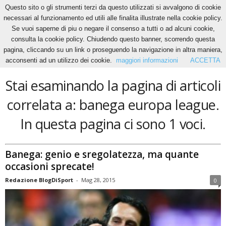
Questo sito o gli strumenti terzi da questo utilizzati si avvalgono di cookie
necessari al funzionamento ed utili alle finalita illustrate nella cookie policy.
Se vuoi saperne di piu o negare il consenso a tutti o ad alcuni cookie,
Home
Tags
Banega europa league
consulta la cookie policy. Chiudendo questo banner, scorrendo questa
banega europa league
pagina, cliccando su un link o proseguendo la navigazione in altra maniera,
acconsenti ad un utilizzo dei cookie.
maggiori informazioni
ACCETTA
Stai esaminando la pagina di articoli
correlata a: banega europa league.
In questa pagina ci sono 1 voci.
Banega: genio e sregolatezza, ma quante
occasioni sprecate!
Redazione BlogDiSport
-
Mag 28, 2015
0