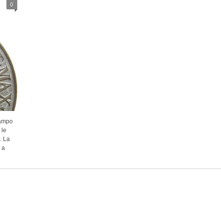
0
campo
 le
. La
 a