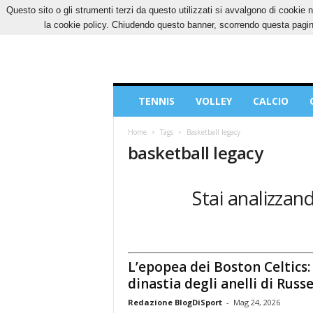
Questo sito o gli strumenti terzi da questo utilizzati si avvalgono di cookie n
VENERDÌ, 7 AGOSTO 2026
CONTATTI
COOK
la cookie policy. Chiudendo questo banner, scorrendo questa pagina
Blog
TENNIS
VOLLEY
CALCIO
di
Sport
Home
Tags
Basketball legacy
basketball legacy
Stai analizzand
L’epopea dei Boston Celtics: 
dinastia degli anelli di Russe
Redazione BlogDiSport
-
Mag 24, 2026