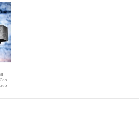
ll
 Con
 creò