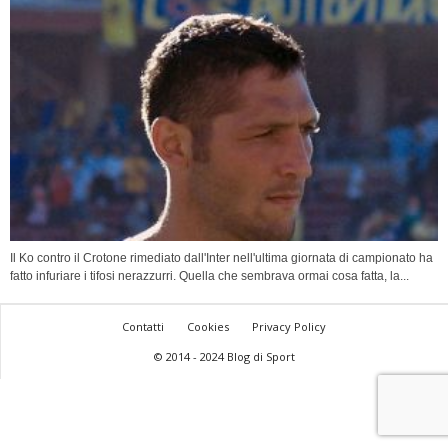
Il Ko contro il Crotone rimediato dall'Inter nell'ultima giornata di campionato ha
fatto infuriare i tifosi nerazzurri. Quella che sembrava ormai cosa fatta, la...
Contatti
Cookies
Privacy Policy
© 2014 - 2024 Blog di Sport