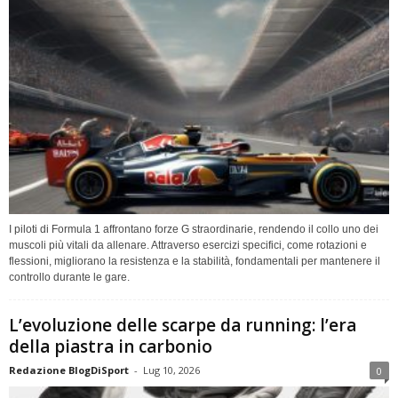
I piloti di Formula 1 affrontano forze G straordinarie, rendendo il collo uno dei
muscoli più vitali da allenare. Attraverso esercizi specifici, come rotazioni e
flessioni, migliorano la resistenza e la stabilità, fondamentali per mantenere il
controllo durante le gare.
L’evoluzione delle scarpe da running: l’era
della piastra in carbonio
Redazione BlogDiSport
-
Lug 10, 2026
0