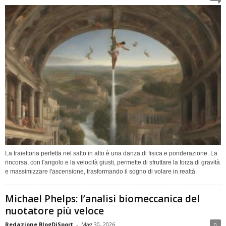
La traiettoria perfetta nel salto in alto è una danza di fisica e ponderazione. La
rincorsa, con l'angolo e la velocità giusti, permette di sfruttare la forza di gravità
e massimizzare l'ascensione, trasformando il sogno di volare in realtà.
Michael Phelps: l’analisi biomeccanica del
nuotatore più veloce
Redazione BlogDiSport
-
Mag 30, 2026
0