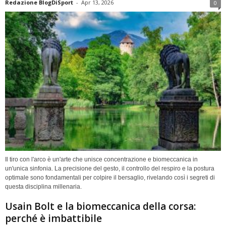
Redazione BlogDiSport
-
Apr 13, 2026
0
Il tiro con l'arco è un'arte che unisce concentrazione e biomeccanica in
un'unica sinfonia. La precisione del gesto, il controllo del respiro e la postura
optimale sono fondamentali per colpire il bersaglio, rivelando così i segreti di
questa disciplina millenaria.
Usain Bolt e la biomeccanica della corsa:
perché è imbattibile