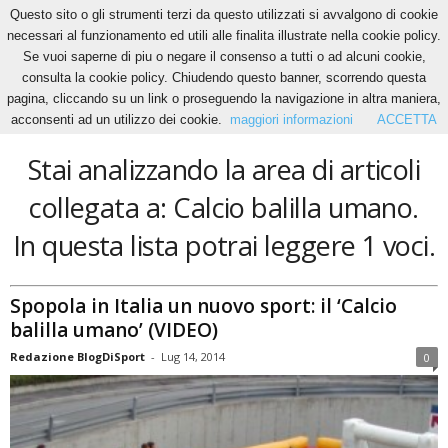
Questo sito o gli strumenti terzi da questo utilizzati si avvalgono di cookie
necessari al funzionamento ed utili alle finalita illustrate nella cookie policy.
Se vuoi saperne di piu o negare il consenso a tutti o ad alcuni cookie,
Home
Tags
Calcio balilla umano
consulta la cookie policy. Chiudendo questo banner, scorrendo questa
Calcio balilla umano
pagina, cliccando su un link o proseguendo la navigazione in altra maniera,
acconsenti ad un utilizzo dei cookie.
maggiori informazioni
ACCETTA
Stai analizzando la area di articoli
collegata a: Calcio balilla umano.
In questa lista potrai leggere 1 voci.
Spopola in Italia un nuovo sport: il ‘Calcio
balilla umano’ (VIDEO)
Redazione BlogDiSport
-
Lug 14, 2014
0