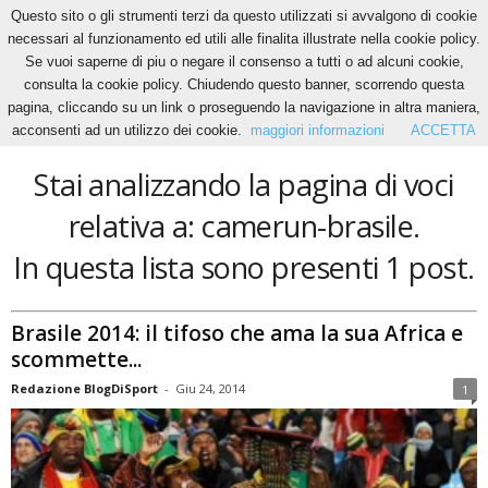
Questo sito o gli strumenti terzi da questo utilizzati si avvalgono di cookie
necessari al funzionamento ed utili alle finalita illustrate nella cookie policy.
Se vuoi saperne di piu o negare il consenso a tutti o ad alcuni cookie,
Home
Tags
Camerun-brasile
consulta la cookie policy. Chiudendo questo banner, scorrendo questa
camerun-brasile
pagina, cliccando su un link o proseguendo la navigazione in altra maniera,
acconsenti ad un utilizzo dei cookie.
maggiori informazioni
ACCETTA
Stai analizzando la pagina di voci
relativa a: camerun-brasile.
In questa lista sono presenti 1 post.
Brasile 2014: il tifoso che ama la sua Africa e
scommette...
Redazione BlogDiSport
-
Giu 24, 2014
1