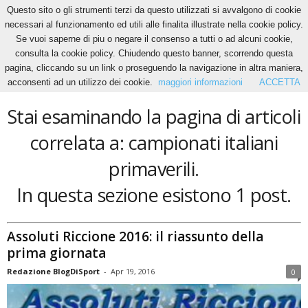
Questo sito o gli strumenti terzi da questo utilizzati si avvalgono di cookie
necessari al funzionamento ed utili alle finalita illustrate nella cookie policy.
Se vuoi saperne di piu o negare il consenso a tutti o ad alcuni cookie,
Home
Tags
Campionati italiani primaverili
consulta la cookie policy. Chiudendo questo banner, scorrendo questa
campionati italiani primaverili
pagina, cliccando su un link o proseguendo la navigazione in altra maniera,
acconsenti ad un utilizzo dei cookie.
maggiori informazioni
ACCETTA
Stai esaminando la pagina di articoli
correlata a: campionati italiani
primaverili.
In questa sezione esistono 1 post.
Assoluti Riccione 2016: il riassunto della
prima giornata
Redazione BlogDiSport
-
Apr 19, 2016
0