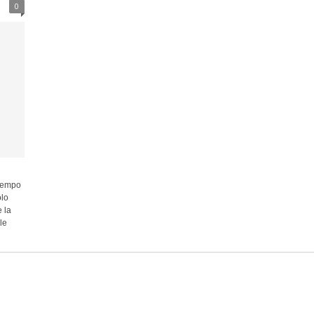
0
 tempo
olo
 la
le