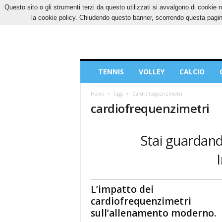
Questo sito o gli strumenti terzi da questo utilizzati si avvalgono di cookie n
DOMENICA, 9 AGOSTO 2026
CONTATTI
CO
la cookie policy. Chiudendo questo banner, scorrendo questa pagina
Blog
TENNIS
VOLLEY
CALCIO
di
Sport
Home
Tags
Cardiofrequenzimetri
cardiofrequenzimetri
Stai guardando
L’impatto dei
cardiofrequenzimetri
sull’allenamento moderno.