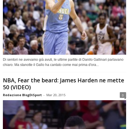
Di sentori ne avevamo già avuti, le ultime partite di Danilo Gallinari parlavano
chiaro. Ma stanotte il Gallo ha cantato come mai prima d'ora...
NBA, Fear the beard: James Harden ne mette
50 (VIDEO)
Redazione BlogDiSport
-
Mar 20, 2015
0