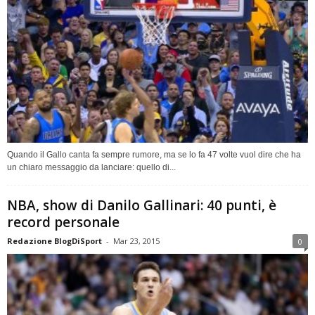
Quando il Gallo canta fa sempre rumore, ma se lo fa 47 volte vuol dire che ha
un chiaro messaggio da lanciare: quello di...
NBA, show di Danilo Gallinari: 40 punti, è
record personale
Redazione BlogDiSport
-
Mar 23, 2015
0