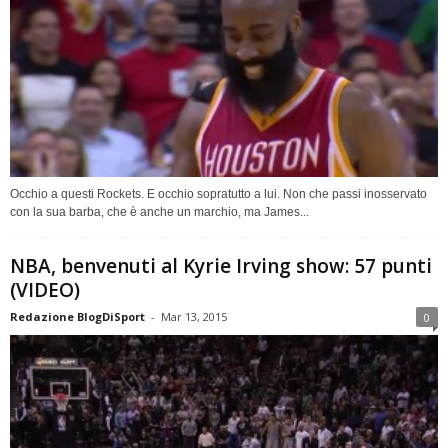
Occhio a questi Rockets. E occhio sopratutto a lui. Non che passi inosservato
con la sua barba, che è anche un marchio, ma James...
NBA, benvenuti al Kyrie Irving show: 57 punti
(VIDEO)
Redazione BlogDiSport
-
Mar 13, 2015
0