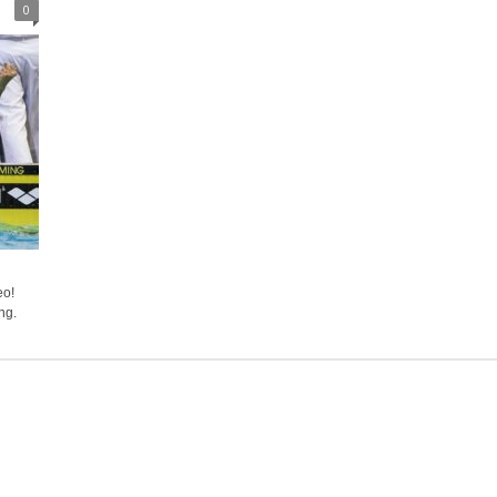
0
eo!
ng.