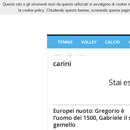
Questo sito o gli strumenti terzi da questo utilizzati si avvalgono di cookie n
VENERDÌ, 7 AGOSTO 2026
CONTATTI
COOK
la cookie policy. Chiudendo questo banner, scorrendo questa pagina
Blog
TENNIS
VOLLEY
CALCIO
di
Sport
Home
Tags
Carini
carini
Stai e
Europei nuoto: Gregorio è
l’uomo dei 1500, Gabriele il
gemello