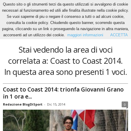
Questo sito o gli strumenti terzi da questo utilizzati si avvalgono di cookie
necessari al funzionamento ed utili alle finalita illustrate nella cookie policy.
Se vuoi saperne di piu o negare il consenso a tutti o ad alcuni cookie,
Home
Tags
Coast to Coast 2014
consulta la cookie policy. Chiudendo questo banner, scorrendo questa
Coast to Coast 2014
pagina, cliccando su un link o proseguendo la navigazione in altra maniera,
acconsenti ad un utilizzo dei cookie.
maggiori informazioni
ACCETTA
Stai vedendo la area di voci
correlata a: Coast to Coast 2014.
In questa area sono presenti 1 voci.
Coast to Coast 2014: trionfa Giovanni Grano
in 1 ora e...
Redazione BlogDiSport
-
Dic 15, 2014
0