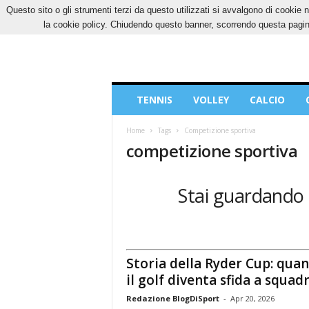
Questo sito o gli strumenti terzi da questo utilizzati si avvalgono di cookie n
VENERDÌ, 7 AGOSTO 2026
CONTATTI
COOK
la cookie policy. Chiudendo questo banner, scorrendo questa pagina
Blog
TENNIS
VOLLEY
CALCIO
di
Sport
Home
Tags
Competizione sportiva
competizione sportiva
Stai guardando l
Storia della Ryder Cup: qua
il golf diventa sfida a squad
Redazione BlogDiSport
-
Apr 20, 2026