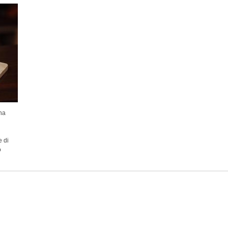
na
e di
o