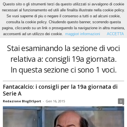
Questo sito o gli strumenti terzi da questo utilizzati si avvalgono di cookie
necessari al funzionamento ed utili alle finalita illustrate nella cookie policy.
Se vuoi saperne di piu o negare il consenso a tutti o ad alcuni cookie,
Home
Tags
Consigli 19a giornata
consulta la cookie policy. Chiudendo questo banner, scorrendo questa
consigli 19a giornata
pagina, cliccando su un link o proseguendo la navigazione in altra maniera,
acconsenti ad un utilizzo dei cookie.
maggiori informazioni
ACCETTA
Stai esaminando la sezione di voci
relativa a: consigli 19a giornata.
In questa sezione ci sono 1 voci.
Fantacalcio: i consigli per la 19a giornata di
Serie A
Redazione BlogDiSport
-
Gen 16, 2015
0