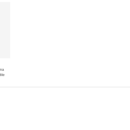
una
ite