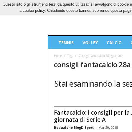
Questo sito o gli strumenti terzi da questo utilizzati si avvalgono di cookie n
SABATO, 8 AGOSTO 2026
CONTATTI
COOK
la cookie policy. Chiudendo questo banner, scorrendo questa pagina
Blog
TENNIS
VOLLEY
CALCIO
di
Sport
Home
Tags
Consigli fantacalcio 28a giornata
consigli fantacalcio 28a
Stai esaminando la sez
Fantacalcio: i consigli per la
giornata di Serie A
Redazione BlogDiSport
-
Mar 20, 2015