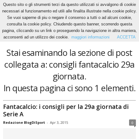
Questo sito o gli strumenti terzi da questo utilizzati si avvalgono di cookie
necessari al funzionamento ed utili alle finalita illustrate nella cookie policy.
Se vuoi saperne di piu o negare il consenso a tutti o ad alcuni cookie,
Home
Tags
Consigli fantacalcio 29a giornata
consulta la cookie policy. Chiudendo questo banner, scorrendo questa
consigli fantacalcio 29a giornata
pagina, cliccando su un link o proseguendo la navigazione in altra maniera,
acconsenti ad un utilizzo dei cookie.
maggiori informazioni
ACCETTA
Stai esaminando la sezione di post
collegata a: consigli fantacalcio 29a
giornata.
In questa pagina ci sono 1 elementi.
Fantacalcio: i consigli per la 29a giornata di
Serie A
Redazione BlogDiSport
-
Apr 3, 2015
0