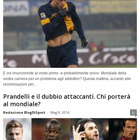
E voi rinuncereste al vosto primo -e probabilmente unico- Mondiale della
vostra carriera per un problema agli adduttori? Questa mattina, accanto alle
recriminazioni per...
Prandelli e il dubbio attaccanti. Chi porterà
al mondiale?
Redazione BlogDiSport
-
Mag 8, 2014
0