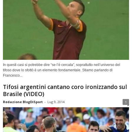
In questi casi si potrebbe dire “se l’è cercata”, soprattutto nell’universo del
tifoso dove lo sfottò è un elemento fondamentale. Stiamo parlando di
Francesco...
Tifosi argentini cantano coro ironizzando sul
Brasile (VIDEO)
Redazione BlogDiSport
-
Lug 9, 2014
1