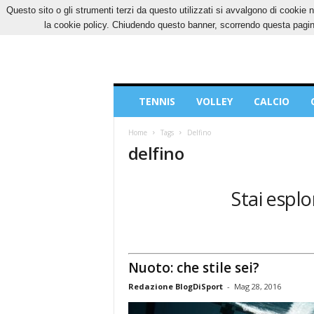
Questo sito o gli strumenti terzi da questo utilizzati si avvalgono di cookie n
VENERDÌ, 7 AGOSTO 2026
CONTATTI
COOK
la cookie policy. Chiudendo questo banner, scorrendo questa pagina
Blog
TENNIS
VOLLEY
CALCIO
di
Sport
Home
Tags
Delfino
delfino
Stai esplo
Nuoto: che stile sei?
Redazione BlogDiSport
-
Mag 28, 2016