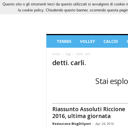
Questo sito o gli strumenti terzi da questo utilizzati si avvalgono di cookie n
VENERDÌ, 7 AGOSTO 2026
CONTATTI
COOK
la cookie policy. Chiudendo questo banner, scorrendo questa pagina
Blog
TENNIS
VOLLEY
CALCIO
di
Sport
Home
Tags
Detti. carli.
detti. carli.
Stai esplo
Riassunto Assoluti Riccione
2016, ultima giornata
Redazione BlogDiSport
-
Apr 24, 2016