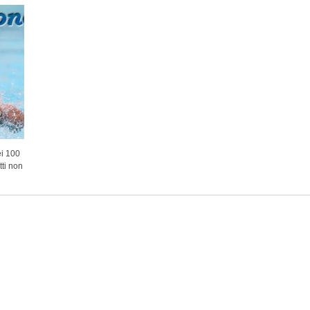
ei 100
tti non