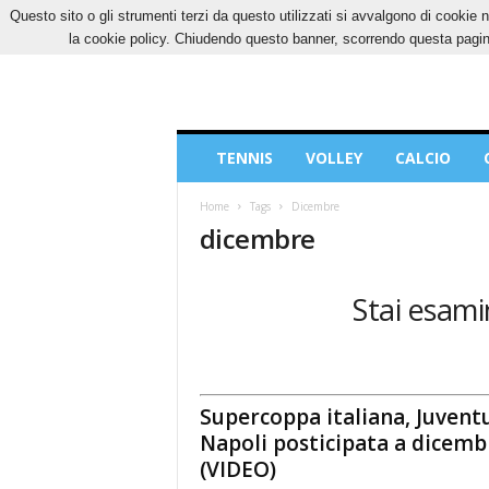
Questo sito o gli strumenti terzi da questo utilizzati si avvalgono di cookie n
SABATO, 8 AGOSTO 2026
CONTATTI
COOK
la cookie policy. Chiudendo questo banner, scorrendo questa pagina
Blog
TENNIS
VOLLEY
CALCIO
di
Sport
Home
Tags
Dicembre
dicembre
Stai esami
Supercoppa italiana, Juvent
Napoli posticipata a dicemb
(VIDEO)