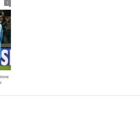
1
nzione
i