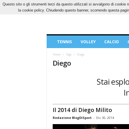
Questo sito o gli strumenti terzi da questo utilizzati si avvalgono di cookie n
SABATO, 8 AGOSTO 2026
CONTATTI
COOK
la cookie policy. Chiudendo questo banner, scorrendo questa pagina
Blog
TENNIS
VOLLEY
CALCIO
di
Sport
Home
Tags
Diego
Diego
Stai espl
I
Il 2014 di Diego Milito
Redazione BlogDiSport
-
Dic 30, 2014