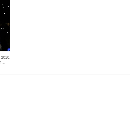
l 2010,
'ha