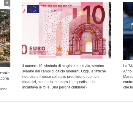
0
Il numero 10, simbolo di magia e creatività, sembra
La 'Ma
svanire dai campi di calcio moderni. Oggi, le tattiche
Anno 1
cabile
rigorose e il gioco collettivo prediligono ruoli più
Marado
radona
dinamici, mettendo in ombra il trequartista che
contro
incantava le folle. Una perdita culturale?
che ha
sione.