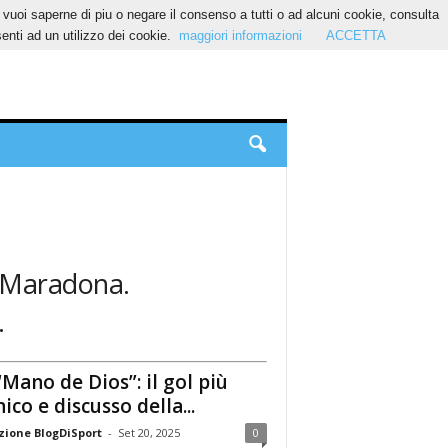
Se vuoi saperne di piu o negare il consenso a tutti o ad alcuni cookie, consulta
nti ad un utilizzo dei cookie.
maggiori informazioni
ACCETTA
o Maradona.
.
“Mano de Dios”: il gol più
nico e discusso della...
ione BlogDiSport
-
Set 20, 2025
0