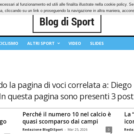
ecessari al funzionamento ed utili alle finalita illustrate nella cookie policy. 
IES
PRIVACY POLICY
, cliccando su un link o proseguendo la navigazione in altra maniera, acconse
CICLISMO
ALTRI SPORT
VIDEO
SLIDES
do la pagina di voci correlata a: Dieg
In questa pagina sono presenti 3 post
Perché il numero 10 nel calcio è
La 
ego
quasi scomparso dai campi
ico
Redazione BlogDiSport
-
Mar 25, 2026
0
Redaz