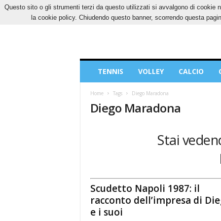
Questo sito o gli strumenti terzi da questo utilizzati si avvalgono di cookie n
SABATO, 8 AGOSTO 2026
CONTATTI
COOK
la cookie policy. Chiudendo questo banner, scorrendo questa pagina
Blog
TENNIS
VOLLEY
CALCIO
di
Sport
Home
Tags
Diego Maradona
Diego Maradona
Stai veden
Scudetto Napoli 1987: il
racconto dell’impresa di Di
e i suoi