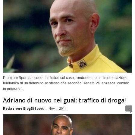
Premium Sport riaccende i riflettori sul caso, rendendo nota l’ intercettazione
telefonica di un detenuto, lo stesso che secondo Renato Vallanzasca, confidò
in prigione...
Adriano di nuovo nei guai: traffico di droga!
Redazione BlogDiSport
-
Nov 4, 2014
0