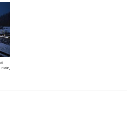
di
uciale,