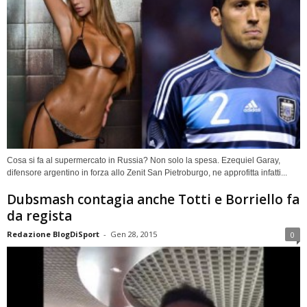
Cosa si fa al supermercato in Russia? Non solo la spesa. Ezequiel Garay,
difensore argentino in forza allo Zenit San Pietroburgo, ne approfitta infatti...
Dubsmash contagia anche Totti e Borriello fa
da regista
Redazione BlogDiSport
-
Gen 28, 2015
0