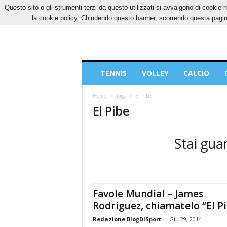
Questo sito o gli strumenti terzi da questo utilizzati si avvalgono di cookie n
SABATO, 8 AGOSTO 2026
CONTATTI
COOK
la cookie policy. Chiudendo questo banner, scorrendo questa pagina
Blog
TENNIS
VOLLEY
CALCIO
di
Sport
Home
Tags
El Pibe
El Pibe
Stai guar
Favole Mundial – James
Rodriguez, chiamatelo “El P
Redazione BlogDiSport
-
Giu 29, 2014