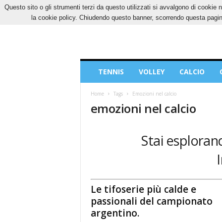
Questo sito o gli strumenti terzi da questo utilizzati si avvalgono di cookie n
SABATO, 8 AGOSTO 2026
CONTATTI
COOK
la cookie policy. Chiudendo questo banner, scorrendo questa pagina
Blog
TENNIS
VOLLEY
CALCIO
di
Sport
Home
Tags
Emozioni nel calcio
emozioni nel calcio
Stai esplorand
Le tifoserie più calde e
passionali del campionato
argentino.