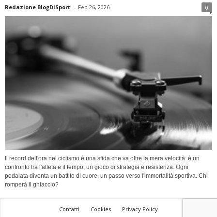
Redazione BlogDiSport
-
Feb 26, 2026
0
Il record dell'ora nel ciclismo è una sfida che va oltre la mera velocità: è un
confronto tra l'atleta e il tempo, un gioco di strategia e resistenza. Ogni
pedalata diventa un battito di cuore, un passo verso l'immortalità sportiva. Chi
romperà il ghiaccio?
Contatti
Cookies
Privacy Policy