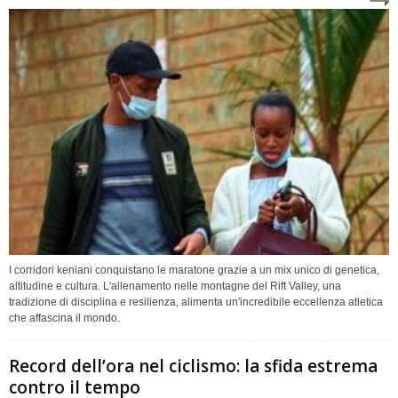
I corridori keniani conquistano le maratone grazie a un mix unico di genetica,
altitudine e cultura. L'allenamento nelle montagne del Rift Valley, una
tradizione di disciplina e resilienza, alimenta un'incredibile eccellenza atletica
che affascina il mondo.
Record dell’ora nel ciclismo: la sfida estrema
contro il tempo